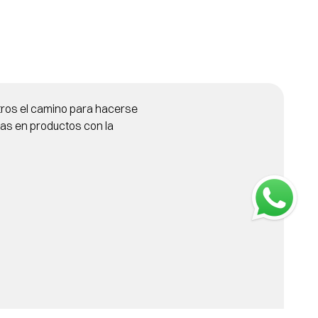
tros el camino para hacerse 
as en productos con la 
 Y OBTENÉ LA MEJOR 
ARA TUS 
S